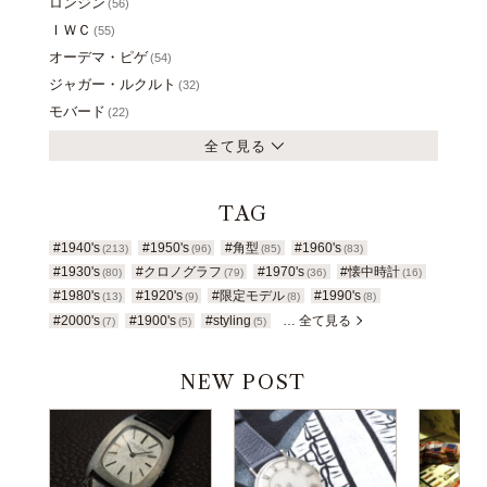
ロンジン
(56)
ＩＷＣ
(55)
オーデマ・ピゲ
(54)
ジャガー・ルクルト
(32)
モバード
(22)
全て見る
TAG
#1940's
#1950's
#角型
#1960's
(213)
(96)
(85)
(83)
#1930's
#クロノグラフ
#1970's
#懐中時計
(80)
(79)
(36)
(16)
#1980's
#1920's
#限定モデル
#1990's
(13)
(9)
(8)
(8)
#2000's
#1900's
#styling
… 全て見る
(7)
(5)
(5)
NEW POST