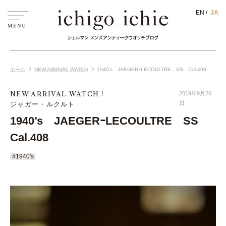
EN
JA
ホーム
NEW ARRIVAL WATCH
1940’s JAEGERｰLECOULTRE SS Cal.408
NEW ARRIVAL WATCH
2019年9月26
ジャガー・ルクルト
日
1940’s JAEGERｰLECOULTRE SS
Cal.408
#1940's