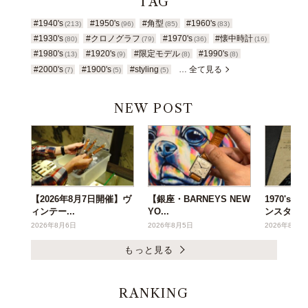
TAG
#1940's
#1950's
#角型
#1960's
(213)
(96)
(85)
(83)
#1930's
#クロノグラフ
#1970's
#懐中時計
(80)
(79)
(36)
(16)
#1980's
#1920's
#限定モデル
#1990's
(13)
(9)
(8)
(8)
#2000's
#1900's
#styling
… 全て見る
(7)
(5)
(5)
NEW POST
【2026年8月7日開催】ヴ
【銀座・BARNEYS NEW
1970's
ィンテー...
YO...
ンスタ...
2026年8月6日
2026年8月5日
2026年8月3
もっと見る
RANKING