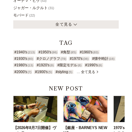
オーデマ・ピゲ
(53)
ジャガー・ルクルト
(31)
モバード
(22)
全て見る
TAG
#1940's
#1950's
#角型
#1960's
(213)
(96)
(85)
(83)
#1930's
#クロノグラフ
#1970's
#懐中時計
(80)
(79)
(36)
(16)
#1980's
#1920's
#限定モデル
#1990's
(13)
(9)
(8)
(8)
#2000's
#1900's
#styling
… 全て見る
(7)
(5)
(5)
NEW POST
【2026年8月7日開催】ヴ
【銀座・BARNEYS NEW
1970's