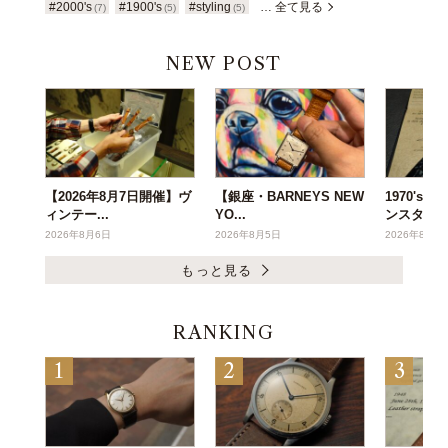
#2000's
#1900's
#styling
… 全て見る
(7)
(5)
(5)
NEW POST
【2026年8月7日開催】ヴ
【銀座・BARNEYS NEW
1970's
ィンテー...
YO...
ンスタ...
2026年8月6日
2026年8月5日
2026年8月3
もっと見る
RANKING