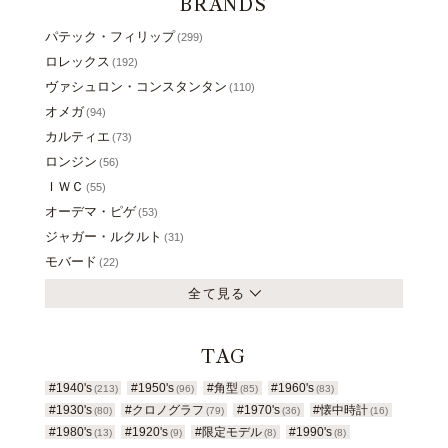
BRANDS
パテック・フィリップ
(299)
ロレックス
(192)
ヴァシュロン・コンスタンタン
(110)
オメガ
(94)
カルティエ
(73)
ロンジン
(56)
ＩＷＣ
(55)
オーデマ・ピゲ
(53)
ジャガー・ルクルト
(31)
モバード
(22)
全て見る
TAG
#1940's
#1950's
#角型
#1960's
(213)
(96)
(85)
(83)
#1930's
#クロノグラフ
#1970's
#懐中時計
(80)
(79)
(36)
(16)
#1980's
#1920's
#限定モデル
#1990's
(13)
(9)
(8)
(8)