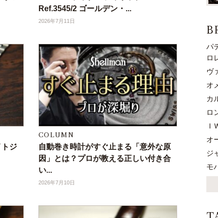
Ref.3545/2 ゴールデン・...
2026年7月11日
B
パ
ロ
ヴ
オ
カ
ロ
Ｉ
COLUMN
オ
デイトジ
自動巻き時計がすぐ止まる「意外な原
ジ
因」とは？プロが教える正しい付き合
モ
い...
2026年7月10日
T