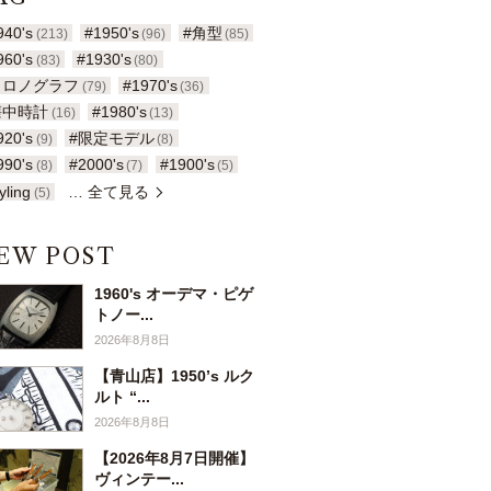
940's
#1950's
#角型
(213)
(96)
(85)
960's
#1930's
(83)
(80)
クロノグラフ
#1970's
(79)
(36)
懐中時計
#1980's
(16)
(13)
920's
#限定モデル
(9)
(8)
990's
#2000's
#1900's
(8)
(7)
(5)
yling
… 全て見る
(5)
EW POST
1960's オーデマ・ピゲ
トノー...
2026年8月8日
【青山店】1950’s ルク
ルト “...
2026年8月8日
【2026年8月7日開催】
ヴィンテー...