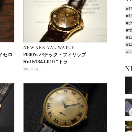
#1
#1
#
#
#1
#1
NEW ARRIVAL WATCH
#st
"バイセロ
2000's パテック・フィリップ
Ref.5134J-010 "トラ...
N
2026年7月5日