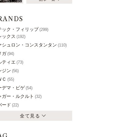
RANDS
テック・フィリップ
(299)
レックス
(192)
ァシュロン・コンスタンタン
(110)
メガ
(94)
ルティエ
(73)
ンジン
(56)
ＷＣ
(55)
ーデマ・ピゲ
(54)
ャガー・ルクルト
(32)
バード
(22)
全て見る
AG