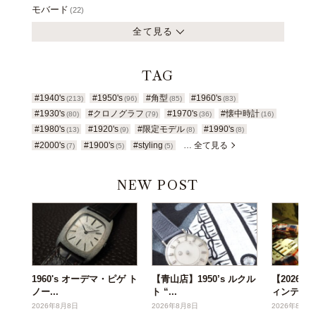
モバード
(22)
全て見る
TAG
#1940's
#1950's
#角型
#1960's
(213)
(96)
(85)
(83)
#1930's
#クロノグラフ
#1970's
#懐中時計
(80)
(79)
(36)
(16)
#1980's
#1920's
#限定モデル
#1990's
(13)
(9)
(8)
(8)
#2000's
#1900's
#styling
… 全て見る
(7)
(5)
(5)
NEW POST
1960's オーデマ・ピゲ ト
【青山店】1950’s ルクル
【2026年
ノー...
ト “...
ィンテー..
2026年8月8日
2026年8月8日
2026年8月6