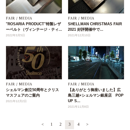
FAIR / MEDIA
FAIR / MEDIA
"ROSARIA PRODUCT"特製レザ
SHELLMAN CHRISTMAS FAIR
ーベルト（ヴィンテージ・ティ...
2021 好評開催中で...
2022年3月5日
2021年12月10日
FAIR / MEDIA
FAIR / MEDIA
シェルマン創立50周年とクリス
【ありがとう御座いました】広
マスフェアのご案内
島三越×シェルマン銀座店 POP
UP S...
2021年12月2日
2021年11月8日
<
1
2
3
4
>