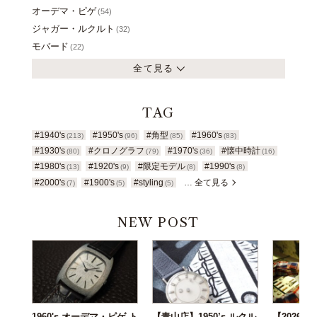
オーデマ・ピゲ
(54)
ジャガー・ルクルト
(32)
モバード
(22)
全て見る
TAG
#1940's
#1950's
#角型
#1960's
(213)
(96)
(85)
(83)
#1930's
#クロノグラフ
#1970's
#懐中時計
(80)
(79)
(36)
(16)
#1980's
#1920's
#限定モデル
#1990's
(13)
(9)
(8)
(8)
#2000's
#1900's
#styling
… 全て見る
(7)
(5)
(5)
NEW POST
1960's オーデマ・ピゲ ト
【青山店】1950’s ルクル
【2026年