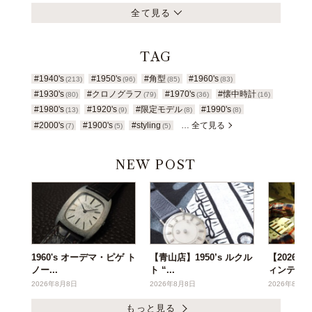
全て見る
TAG
#1940's
#1950's
#角型
#1960's
(213)
(96)
(85)
(83)
#1930's
#クロノグラフ
#1970's
#懐中時計
(80)
(79)
(36)
(16)
#1980's
#1920's
#限定モデル
#1990's
(13)
(9)
(8)
(8)
#2000's
#1900's
#styling
… 全て見る
(7)
(5)
(5)
NEW POST
1960's オーデマ・ピゲ ト
【青山店】1950’s ルクル
【2026年
ノー...
ト “...
ィンテー..
2026年8月8日
2026年8月8日
2026年8月6
もっと見る