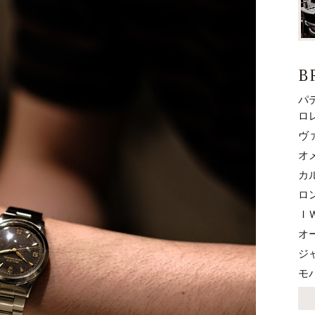
B
パ
ロ
ヴ
オ
カ
ロ
Ｉ
オ
ジ
モ