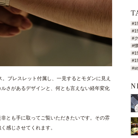
T
#1
#1
#
#
#1
#1
#st
クス。ブレスレット付属し、一見するとモダンに見え
N
カルさがあるデザインと、何とも言えない経年変化
是非とも手に取ってご覧いただきたいです。その雰
強く感じさせてくれます。