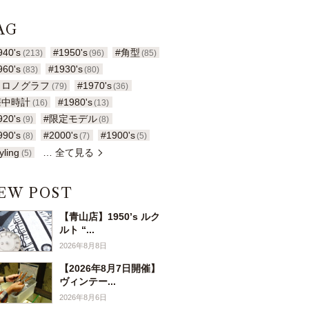
AG
940's
#1950's
#角型
(213)
(96)
(85)
960's
#1930's
(83)
(80)
クロノグラフ
#1970's
(79)
(36)
懐中時計
#1980's
(16)
(13)
920's
#限定モデル
(9)
(8)
990's
#2000's
#1900's
(8)
(7)
(5)
yling
… 全て見る
(5)
EW POST
【青山店】1950’s ルク
ルト “...
2026年8月8日
【2026年8月7日開催】
ヴィンテー...
2026年8月6日