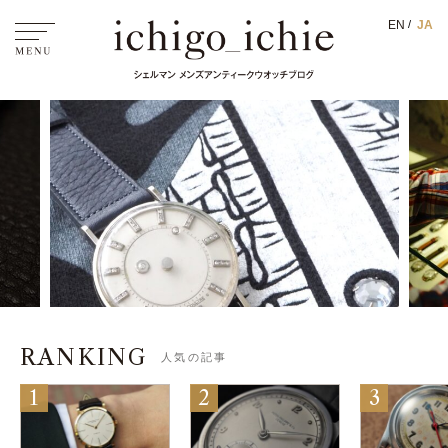
EN
JA
ichigo_ichie
RANKING
人気の記事