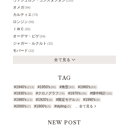
ヴァシュロン・コンスタンタン
(110)
オメガ
(94)
カルティエ
(73)
ロンジン
(56)
ＩＷＣ
(55)
オーデマ・ピゲ
(54)
ジャガー・ルクルト
(32)
モバード
(22)
全て見る
TAG
#1940's
#1950's
#角型
#1960's
(213)
(96)
(85)
(83)
#1930's
#クロノグラフ
#1970's
#懐中時計
(80)
(79)
(36)
(16)
#1980's
#1920's
#限定モデル
#1990's
(13)
(9)
(8)
(8)
#2000's
#1900's
#styling
… 全て見る
(7)
(5)
(5)
NEW POST