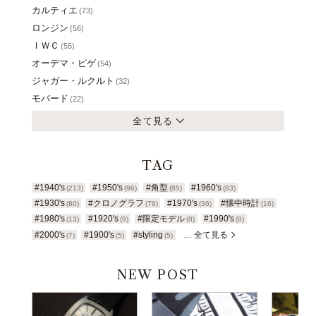
カルティエ
(73)
ロンジン
(56)
ＩＷＣ
(55)
オーデマ・ピゲ
(54)
ジャガー・ルクルト
(32)
モバード
(22)
全て見る
TAG
#1940's
#1950's
#角型
#1960's
(213)
(96)
(85)
(83)
#1930's
#クロノグラフ
#1970's
#懐中時計
(80)
(79)
(36)
(16)
#1980's
#1920's
#限定モデル
#1990's
(13)
(9)
(8)
(8)
#2000's
#1900's
#styling
… 全て見る
(7)
(5)
(5)
NEW POST