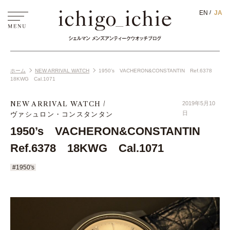
EN
JA
ホーム
NEW ARRIVAL WATCH
1950’s VACHERON&CONSTANTIN Ref.6378
18KWG Cal.1071
NEW ARRIVAL WATCH
2019年5月10
ヴァシュロン・コンスタンタン
日
1950’s VACHERON&CONSTANTIN
Ref.6378 18KWG Cal.1071
#1950's