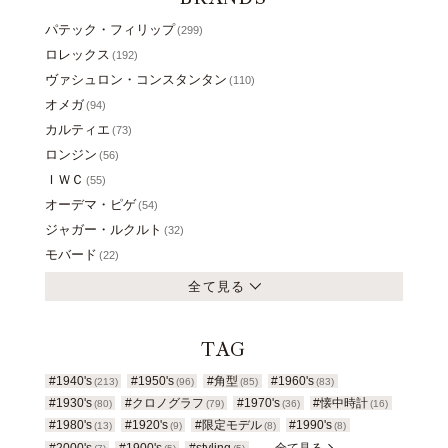
パテック・フィリップ
(299)
ロレックス
(192)
ヴァシュロン・コンスタンタン
(110)
オメガ
(94)
カルティエ
(73)
ロンジン
(56)
ＩＷＣ
(55)
オーデマ・ピゲ
(54)
ジャガー・ルクルト
(32)
モバード
(22)
全て見る
TAG
#1940's
#1950's
#角型
#1960's
(213)
(96)
(85)
(83)
#1930's
#クロノグラフ
#1970's
#懐中時計
(80)
(79)
(36)
(16)
#1980's
#1920's
#限定モデル
#1990's
(13)
(9)
(8)
(8)
#2000's
#1900's
#styling
… 全て見る