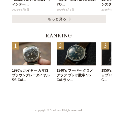
ィンテー...
YO...
ンスタ...
2026年8月6日
2026年8月5日
2026年8月3
もっと見る
RANKING
1970’s ホイヤー カマロ
1940’s フーバー クロノ
1950’s
ブラウングレーダイヤル
グラフ ブレゲ数字 SS
ップ Ref.3
SS Cal...
Cal.ラン...
C...
copyright ©︎ Shellman All right reserved.