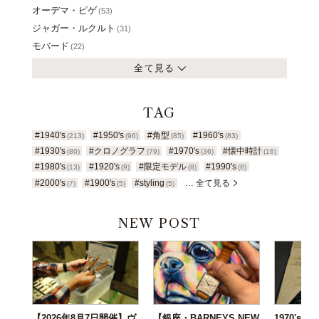
オーデマ・ピゲ
(53)
ジャガー・ルクルト
(31)
モバード
(22)
全て見る
TAG
#1940's
#1950's
#角型
#1960's
(213)
(96)
(85)
(83)
#1930's
#クロノグラフ
#1970's
#懐中時計
(80)
(79)
(36)
(16)
#1980's
#1920's
#限定モデル
#1990's
(13)
(9)
(8)
(8)
#2000's
#1900's
#styling
… 全て見る
(7)
(5)
(5)
NEW POST
【2026年8月7日開催】ヴ
【銀座・BARNEYS NEW
1970's