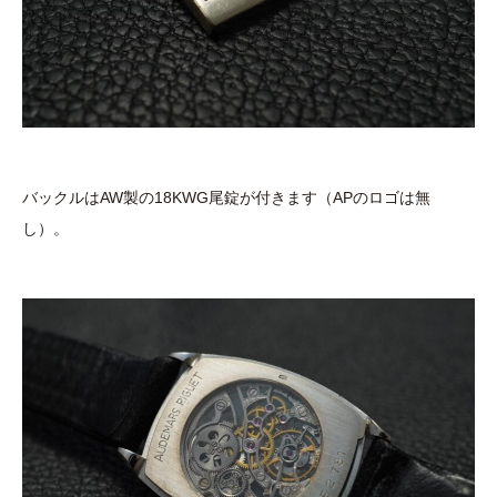
バックルはAW製の18KWG尾錠が付きます（APのロゴは無
し）。