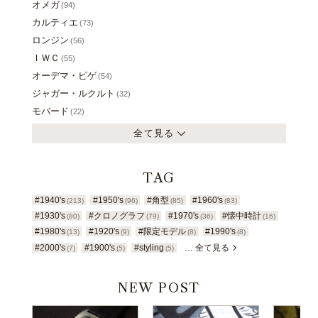
オメガ
(94)
カルティエ
(73)
ロンジン
(56)
ＩＷＣ
(55)
オーデマ・ピゲ
(54)
ジャガー・ルクルト
(32)
モバード
(22)
全て見る
TAG
#1940's
#1950's
#角型
#1960's
(213)
(96)
(85)
(83)
#1930's
#クロノグラフ
#1970's
#懐中時計
(80)
(79)
(36)
(16)
#1980's
#1920's
#限定モデル
#1990's
(13)
(9)
(8)
(8)
#2000's
#1900's
#styling
… 全て見る
(7)
(5)
(5)
NEW POST