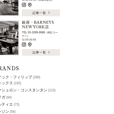
記事一覧
銀座・BARNEYS
NEW YORK店
TEL 03-3289-8989
（時計コー
ナー）
11:00-20:00
記事一覧
RANDS
テック・フィリップ
(299)
レックス
(192)
ァシュロン・コンスタンタン
(110)
メガ
(94)
ルティエ
(73)
ンジン
(56)