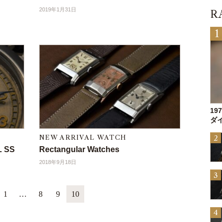
2019年1月31日
R
19
ダイ
NEW ARRIVAL WATCH
L SS
Rectangular Watches
2018年9月18日
1
…
8
9
10