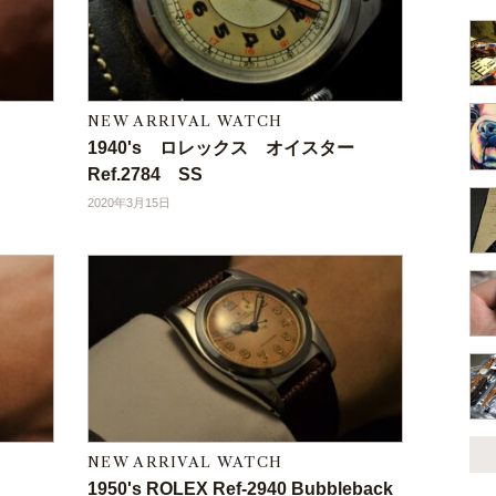
NEW ARRIVAL WATCH
3
1940's ロレックス オイスター
Ref.2784 SS
2020年3月15日
NEW ARRIVAL WATCH
r
1950's ROLEX Ref-2940 Bubbleback