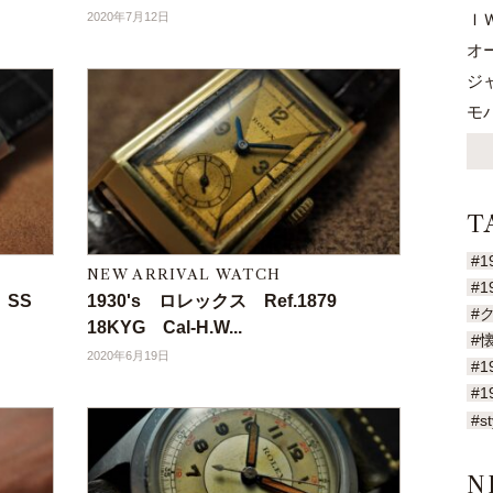
2020年7月12日
Ｉ
オ
ジ
モ
T
#1
NEW ARRIVAL WATCH
#1
9 SS
1930's ロレックス Ref.1879
#
18KYG Cal-H.W...
#
2020年6月19日
#1
#1
#st
N