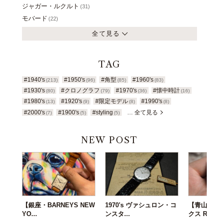
ジャガー・ルクルト
(31)
モバード
(22)
全て見る
TAG
#1940's
#1950's
#角型
#1960's
(213)
(96)
(85)
(83)
#1930's
#クロノグラフ
#1970's
#懐中時計
(80)
(79)
(36)
(16)
#1980's
#1920's
#限定モデル
#1990's
(13)
(9)
(8)
(8)
#2000's
#1900's
#styling
… 全て見る
(7)
(5)
(5)
NEW POST
【銀座・BARNEYS NEW
1970's ヴァシュロン・コ
【青山店】1
YO...
ンスタ...
クス R...