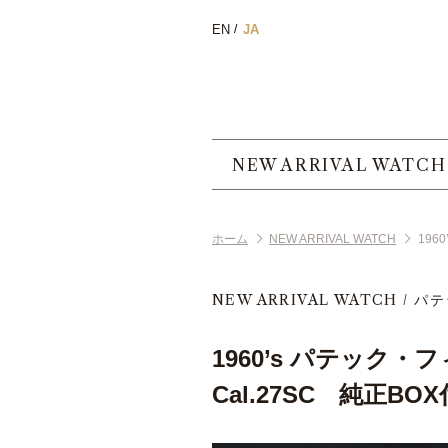
EN
JA
NEW ARRIVAL WATCH
ホーム
NEW ARRIVAL WATCH
196
NEW ARRIVAL WATCH
パテ
1960’s パテック・フィ
Cal.27SC 純正BO