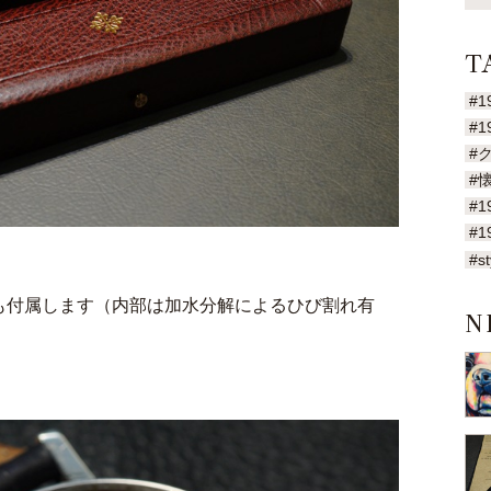
T
#1
#1
#
#
#1
#1
#st
も付属します（内部は加水分解によるひび割れ有
N