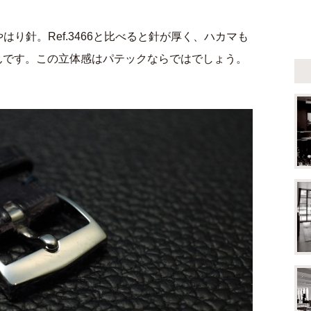
がやはり針。Ref.3466と比べると針が厚く、ハカマも
んです。この立体感はパテックならではでしょう。