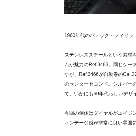
1960年代のパテック・フィリップ 
ステンレススチールという素材
ムが魅力のRef.3483。同じケ
すが、Ref.3466が自動巻のCal
のセンターセコンド。シルバー
て、いかにも60年代らしいデザ
今回の個体はダイヤルがエイジ
ィンテージ感が非常に良い雰囲