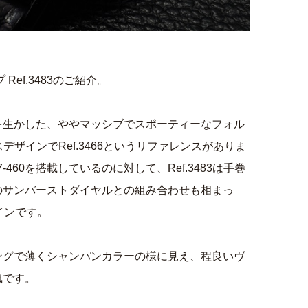
Ref.3483のご紹介。
を生かした、ややマッシブでスポーティーなフォル
ースデザインでRef.3466というリファレンスがありま
.27-460を搭載しているのに対して、Ref.3483は手巻
のサンバーストダイヤルとの組み合わせも相まっ
インです。
ングで薄くシャンパンカラーの様に見え、程良いヴ
気です。