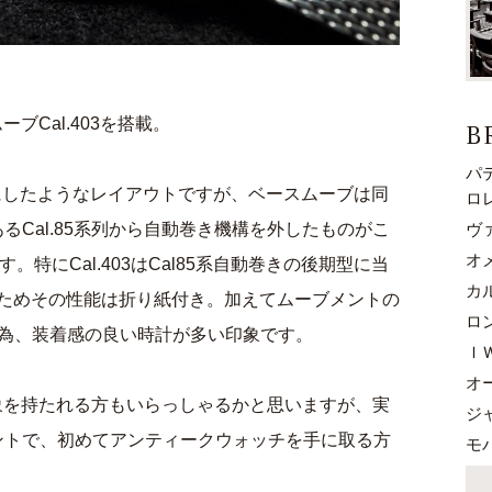
ブCal.403を搭載。
B
パ
振りにしたようなレイアウトですが、ベースムーブは同
ロ
ヴ
るCal.85系列から自動巻き機構を外したものがこ
オ
。特にCal.403はCal85系自動巻きの後期型に当
カ
いるためその性能は折り紙付き。加えてムーブメントの
ロ
型の為、装着感の良い時計が多い印象です。
Ｉ
オ
な印象を持たれる方もいらっしゃるかと思いますが、実
ジ
ントで、初めてアンティークウォッチを手に取る方
モ