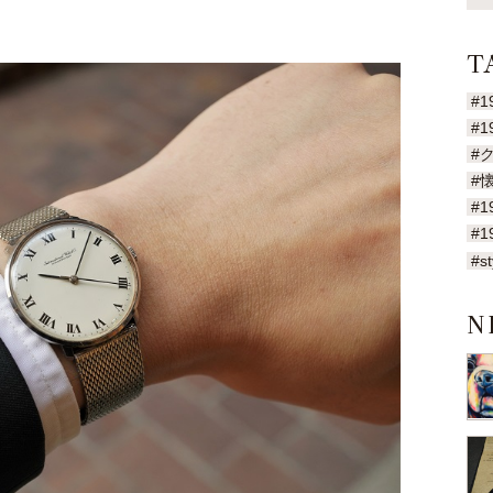
T
#1
#1
#
#
#1
#1
#st
N