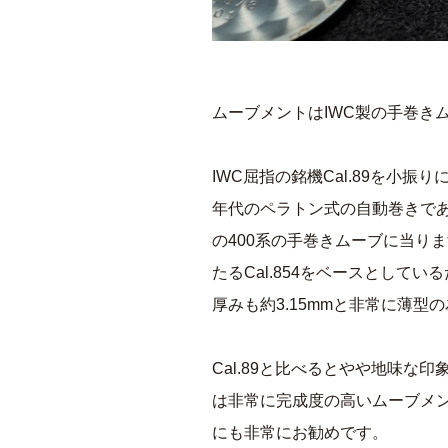
ムーブメントはIWC製の手巻きムー
IWC屈指の銘機Cal.89を小
年代のペラトン式の自動巻きであ
の400系の手巻きムーブに当ります
たるCal.854をベースとして
厚みも約3.15mmと非常に薄
Cal.89と比べるとやや地味
は非常に完成度の高いムーブメ
にも非常にお勧めです。