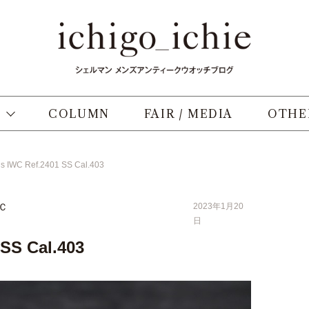
COLUMN
FAIR / MEDIA
OTHE
s IWC Ref.2401 SS Cal.403
Ｃ
2023年1月20
日
 SS Cal.403