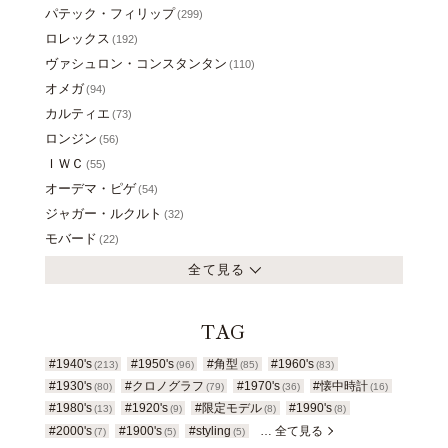
パテック・フィリップ
(299)
ロレックス
(192)
ヴァシュロン・コンスタンタン
(110)
オメガ
(94)
カルティエ
(73)
ロンジン
(56)
ＩＷＣ
(55)
オーデマ・ピゲ
(54)
ジャガー・ルクルト
(32)
モバード
(22)
全て見る
TAG
#1940's
#1950's
#角型
#1960's
(213)
(96)
(85)
(83)
#1930's
#クロノグラフ
#1970's
#懐中時計
(80)
(79)
(36)
(16)
#1980's
#1920's
#限定モデル
#1990's
(13)
(9)
(8)
(8)
#2000's
#1900's
#styling
… 全て見る
(7)
(5)
(5)