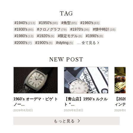
TAG
#1940's
#1950's
#角型
#1960's
(213)
(96)
(85)
(83)
#1930's
#クロノグラフ
#1970's
#懐中時計
(80)
(79)
(36)
(16)
#1980's
#1920's
#限定モデル
#1990's
(13)
(9)
(8)
(8)
#2000's
#1900's
#styling
… 全て見る
(7)
(5)
(5)
NEW POST
1960's オーデマ・ピゲ ト
【青山店】1950’s ルクル
【2026年
ノー...
ト “...
ィンテー..
2026年8月8日
2026年8月8日
2026年8月6
もっと見る