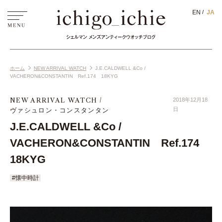
EN
JA
ホーム
NEW ARRIVAL WATCH
J.E.CALDWELL &Co /
VACHERON&CONSTANTIN Ref.174 18KYG
NEW ARRIVAL WATCH
2018年12月18
ヴァシュロン・コンスタンタン
日
J.E.CALDWELL &Co /
VACHERON&CONSTANTIN Ref.174
18KYG
#懐中時計