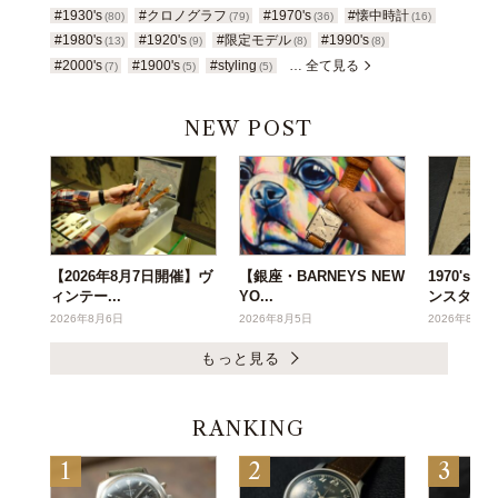
#1930's
#クロノグラフ
#1970's
#懐中時計
(80)
(79)
(36)
(16)
#1980's
#1920's
#限定モデル
#1990's
(13)
(9)
(8)
(8)
#2000's
#1900's
#styling
… 全て見る
(7)
(5)
(5)
NEW POST
【2026年8月7日開催】ヴ
【銀座・BARNEYS NEW
1970's
ィンテー...
YO...
ンスタ...
2026年8月6日
2026年8月5日
2026年8月3
もっと見る
RANKING