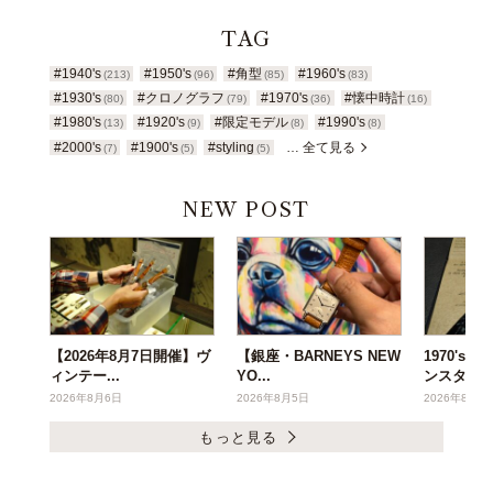
TAG
#1940's
#1950's
#角型
#1960's
(213)
(96)
(85)
(83)
#1930's
#クロノグラフ
#1970's
#懐中時計
(80)
(79)
(36)
(16)
#1980's
#1920's
#限定モデル
#1990's
(13)
(9)
(8)
(8)
#2000's
#1900's
#styling
… 全て見る
(7)
(5)
(5)
NEW POST
【2026年8月7日開催】ヴ
【銀座・BARNEYS NEW
1970's
ィンテー...
YO...
ンスタ...
2026年8月6日
2026年8月5日
2026年8月3
もっと見る