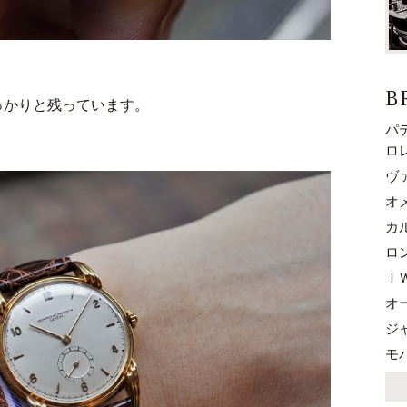
B
っかりと残っています。
パ
ロ
ヴ
オ
カ
ロ
Ｉ
オ
ジ
モ