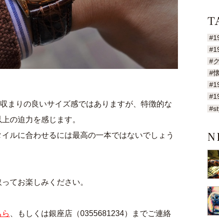
T
#1
#1
#
#
#1
#1
で収まりの良いサイズ感ではありますが、特徴的な
#st
以上の迫力を感じます。
タイルに合わせるには最高の一本ではないでしょう
N
取ってお楽しみください。
ちら
、もしくは銀座店（0355681234）までご連絡