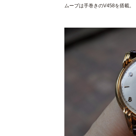
ムーブは手巻きのV458を搭載。