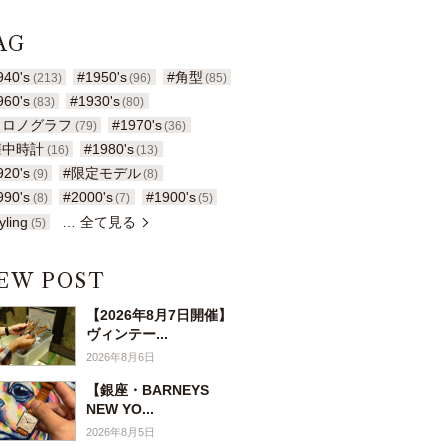
AG
940's
#1950's
#角型
(213)
(96)
(85)
960's
#1930's
(83)
(80)
クロノグラフ
#1970's
(79)
(36)
懐中時計
#1980's
(16)
(13)
920's
#限定モデル
(9)
(8)
990's
#2000's
#1900's
(8)
(7)
(5)
yling
… 全て見る
(5)
EW POST
【2026年8月7日開催】
ヴィンテー...
2026年8月6日
【銀座・BARNEYS
NEW YO...
2026年8月5日