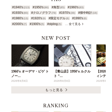
#1940's
#1950's
#角型
#1960's
(213)
(96)
(85)
(83)
#1930's
#クロノグラフ
#1970's
#懐中時計
(80)
(79)
(36)
(16)
#1980's
#1920's
#限定モデル
#1990's
(13)
(9)
(8)
(8)
#2000's
#1900's
#styling
… 全て見る
(7)
(5)
(5)
NEW POST
1960's オーデマ・ピゲ ト
【青山店】1950’s ルクル
【2026年
ノー...
ト “...
ィンテー..
2026年8月8日
2026年8月8日
2026年8月6
もっと見る
RANKING