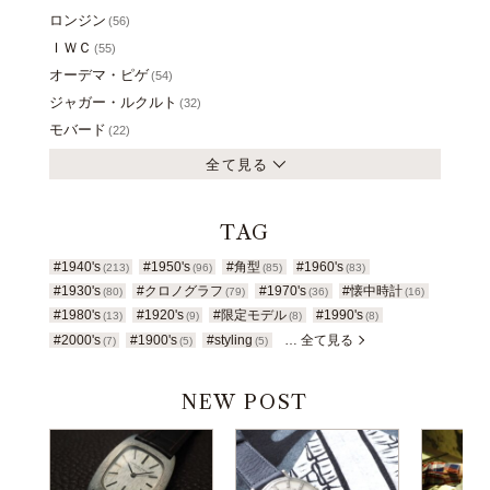
ロンジン
(56)
ＩＷＣ
(55)
オーデマ・ピゲ
(54)
ジャガー・ルクルト
(32)
モバード
(22)
全て見る
TAG
#1940's
#1950's
#角型
#1960's
(213)
(96)
(85)
(83)
#1930's
#クロノグラフ
#1970's
#懐中時計
(80)
(79)
(36)
(16)
#1980's
#1920's
#限定モデル
#1990's
(13)
(9)
(8)
(8)
#2000's
#1900's
#styling
… 全て見る
(7)
(5)
(5)
NEW POST