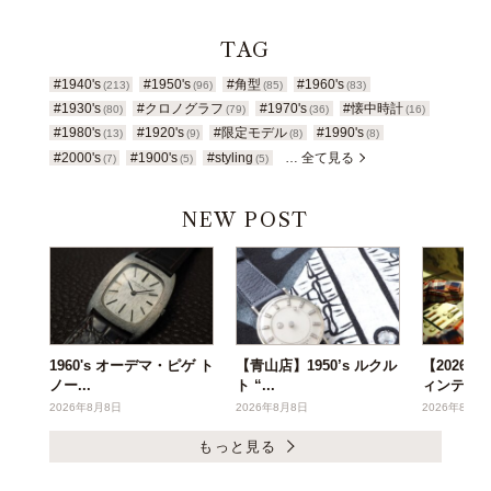
TAG
#1940's
#1950's
#角型
#1960's
(213)
(96)
(85)
(83)
#1930's
#クロノグラフ
#1970's
#懐中時計
(80)
(79)
(36)
(16)
#1980's
#1920's
#限定モデル
#1990's
(13)
(9)
(8)
(8)
#2000's
#1900's
#styling
… 全て見る
(7)
(5)
(5)
NEW POST
1960's オーデマ・ピゲ ト
【青山店】1950’s ルクル
【2026年
ノー...
ト “...
ィンテー..
2026年8月8日
2026年8月8日
2026年8月6
もっと見る