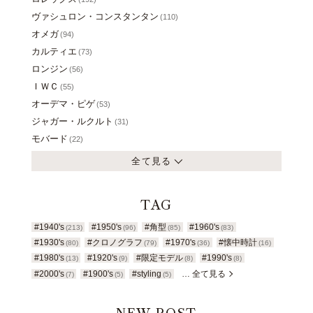
ヴァシュロン・コンスタンタン
(110)
オメガ
(94)
カルティエ
(73)
ロンジン
(56)
ＩＷＣ
(55)
オーデマ・ピゲ
(53)
ジャガー・ルクルト
(31)
モバード
(22)
全て見る
TAG
#1940's
#1950's
#角型
#1960's
(213)
(96)
(85)
(83)
#1930's
#クロノグラフ
#1970's
#懐中時計
(80)
(79)
(36)
(16)
#1980's
#1920's
#限定モデル
#1990's
(13)
(9)
(8)
(8)
#2000's
#1900's
#styling
… 全て見る
(7)
(5)
(5)