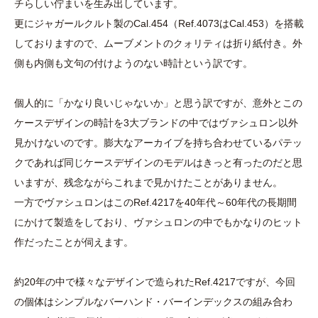
チらしい佇まいを生み出しています。
更にジャガールクルト製のCal.454（Ref.4073はCal.453）を搭載
しておりますので、ムーブメントのクォリティは折り紙付き。外
側も内側も文句の付けようのない時計という訳です。
個人的に「かなり良いじゃないか」と思う訳ですが、意外とこの
ケースデザインの時計を3大ブランドの中ではヴァシュロン以外
見かけないのです。膨大なアーカイブを持ち合わせているパテッ
クであれば同じケースデザインのモデルはきっと有ったのだと思
いますが、残念ながらこれまで見かけたことがありません。
一方でヴァシュロンはこのRef.4217を40年代～60年代の長期間
にかけて製造をしており、ヴァシュロンの中でもかなりのヒット
作だったことが伺えます。
約20年の中で様々なデザインで造られたRef.4217ですが、今回
の個体はシンプルなバーハンド・バーインデックスの組み合わ