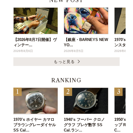
NEW POST
【2026年8月7日開催】ヴ
【銀座・BARNEYS NEW
1970's
ィンテー...
YO...
ンスタ...
2026年8月6日
2026年8月5日
2026年8月3
もっと見る
RANKING
1970’s ホイヤー カマロ
1940’s フーバー クロノ
1950’s
ブラウングレーダイヤル
グラフ ブレゲ数字 SS
ップ Ref.3
SS Cal...
Cal.ラン...
C...