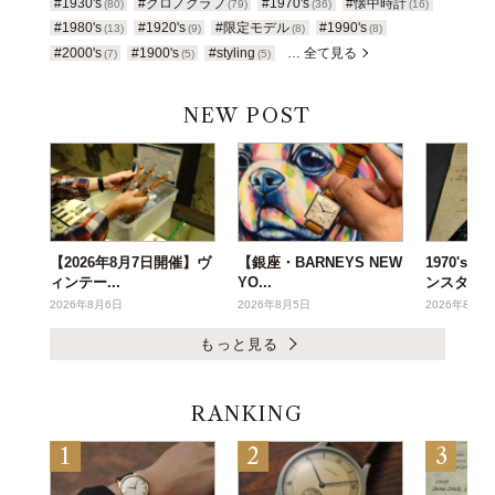
#1930's
#クロノグラフ
#1970's
#懐中時計
(80)
(79)
(36)
(16)
#1980's
#1920's
#限定モデル
#1990's
(13)
(9)
(8)
(8)
#2000's
#1900's
#styling
… 全て見る
(7)
(5)
(5)
NEW POST
【2026年8月7日開催】ヴ
【銀座・BARNEYS NEW
1970's
ィンテー...
YO...
ンスタ...
2026年8月6日
2026年8月5日
2026年8月3
もっと見る
RANKING