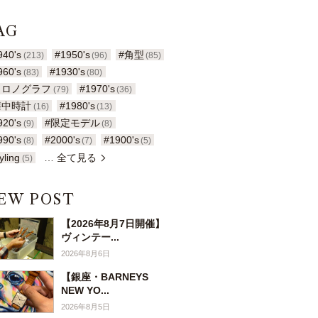
AG
940's
#1950's
#角型
(213)
(96)
(85)
960's
#1930's
(83)
(80)
クロノグラフ
#1970's
(79)
(36)
懐中時計
#1980's
(16)
(13)
920's
#限定モデル
(9)
(8)
990's
#2000's
#1900's
(8)
(7)
(5)
yling
… 全て見る
(5)
EW POST
【2026年8月7日開催】
ヴィンテー...
2026年8月6日
【銀座・BARNEYS
NEW YO...
2026年8月5日