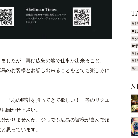
T
#1
#1
#
#
#1
りましたが、再び広島の地で仕事が出来ること、
#1
#st
広島のお客様とお話し出来ることをとても楽しみに
N
」、「あの時計を持ってきて欲しい！」等のリクエ
望お聞かせ下さい。
は分かりませんが、少しでも広島の皆様が喜んで頂
ばと思っています。