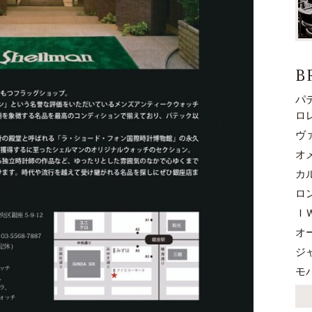
B
パ
ロ
ヴ
オ
カ
ロ
Ｉ
オ
ジ
モ