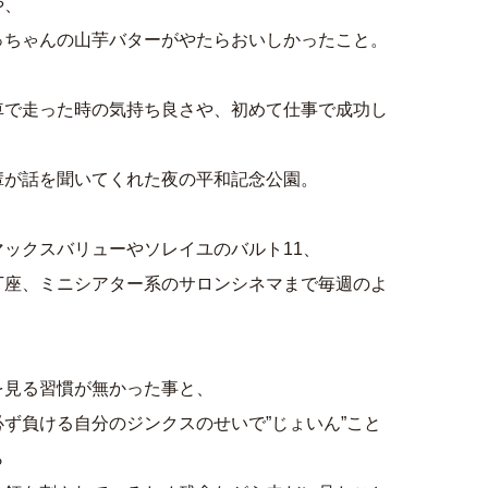
や、
っちゃんの山芋バターがやたらおいしかったこと。
車で走った時の気持ち良さや、
初めて仕事で成功し
輩が話を聞いてくれた夜の平和記念公園。
ックスバリューやソレイユのバルト11、
丁座、ミニシアター系のサロンシネマまで毎週のよ
を見る習慣が無かった事と、
ず負ける自分のジンクスのせいで”じょいん”こと
ら