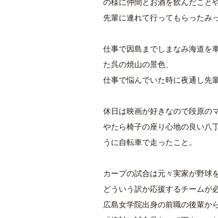
の様に仲間とお酒を飲んだこと
先輩に連れて行ってもらったみ
仕事で因島までしまなみ海道を
た呉の焼山の景色、
仕事で悩んでいた時に夜通し先
休日は映画が好きなので段原のマ
やたら椅子の座り心地の良い八
うに自転車で走ったこと。
カープの試合は元々実家が野球
どういう訳か応援するチームが必
広島女学院出身の前職の後輩か