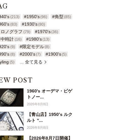
AG
940's
#1950's
#角型
(213)
(96)
(85)
960's
#1930's
(83)
(80)
クロノグラフ
#1970's
(79)
(36)
懐中時計
#1980's
(16)
(13)
920's
#限定モデル
(9)
(8)
990's
#2000's
#1900's
(8)
(7)
(5)
yling
… 全て見る
(5)
EW POST
1960's オーデマ・ピゲ
トノー...
2026年8月8日
【青山店】1950’s ルク
ルト “...
2026年8月8日
【2026年8月7日開催】