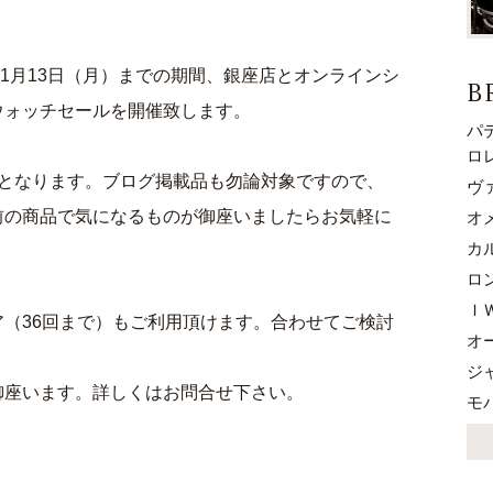
25年1月13日（月）までの期間、銀座店とオンラインシ
B
ウォッチセールを開催致します。
パ
ロ
FFとなります。ブログ掲載品も勿論対象ですので、
ヴ
前の商品で気になるものが御座いましたらお気軽に
オ
カ
ロ
Ｉ
（36回まで）もご利用頂けます。合わせてご検討
オ
ジ
御座います。詳しくはお問合せ下さい。
モ