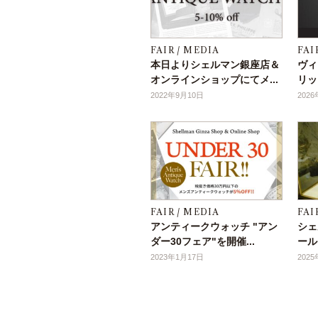
FAIR / MEDIA
FAI
本日よりシェルマン銀座店＆
ヴィ
オンラインショップにてメ...
リッ
2022年9月10日
202
FAIR / MEDIA
FAI
アンティークウォッチ "アン
シェ
ダー30フェア"を開催...
ール
2023年1月17日
202