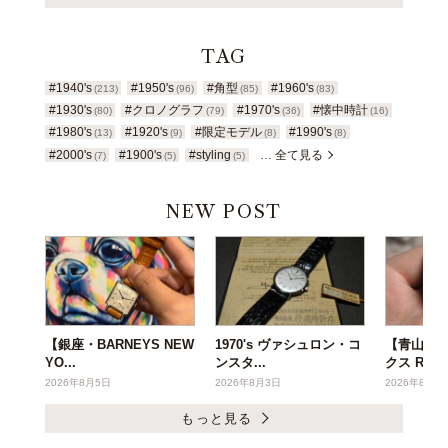
TAG
#1940's
#1950's
#角型
#1960's
(213)
(96)
(85)
(83)
#1930's
#クロノグラフ
#1970's
#懐中時計
(80)
(79)
(36)
(16)
#1980's
#1920's
#限定モデル
#1990's
(13)
(9)
(8)
(8)
#2000's
#1900's
#styling
… 全て見る
(7)
(5)
(5)
NEW POST
【銀座・BARNEYS NEW
1970's ヴァシュロン・コ
【青山店】1
YO...
ンスタ...
クス R...
2026年8月5日
2026年8月3日
2026年8月3
もっと見る