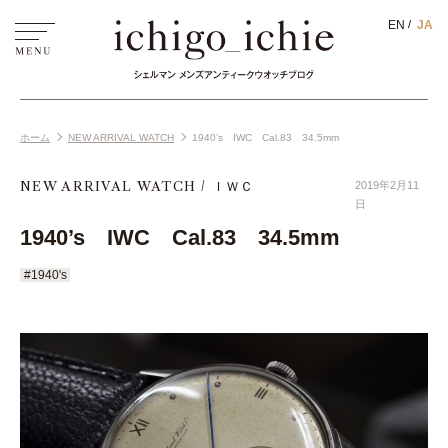
EN
JA
ホーム
NEW ARRIVAL WATCH
1940’s IWC Cal.83 34.5mm
NEW ARRIVAL WATCH
ＩＷＣ
2019年2月11
日
1940’s IWC Cal.83 34.5mm
#1940's