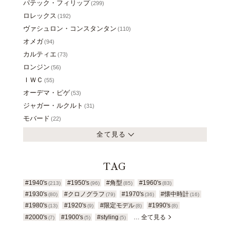
パテック・フィリップ
(299)
ロレックス
(192)
ヴァシュロン・コンスタンタン
(110)
オメガ
(94)
カルティエ
(73)
ロンジン
(56)
ＩＷＣ
(55)
オーデマ・ピゲ
(53)
ジャガー・ルクルト
(31)
モバード
(22)
全て見る
TAG
#1940's
#1950's
#角型
#1960's
(213)
(96)
(85)
(83)
#1930's
#クロノグラフ
#1970's
#懐中時計
(80)
(79)
(36)
(16)
#1980's
#1920's
#限定モデル
#1990's
(13)
(9)
(8)
(8)
#2000's
#1900's
#styling
… 全て見る
(7)
(5)
(5)