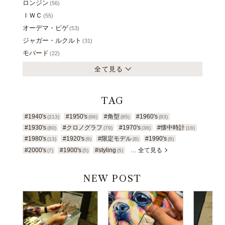
ロンジン
(56)
ＩＷＣ
(55)
オーデマ・ピゲ
(53)
ジャガー・ルクルト
(31)
モバード
(22)
全て見る
TAG
#1940's
#1950's
#角型
#1960's
(213)
(96)
(85)
(83)
#1930's
#クロノグラフ
#1970's
#懐中時計
(80)
(79)
(36)
(16)
#1980's
#1920's
#限定モデル
#1990's
(13)
(9)
(8)
(8)
#2000's
#1900's
#styling
… 全て見る
(7)
(5)
(5)
NEW POST