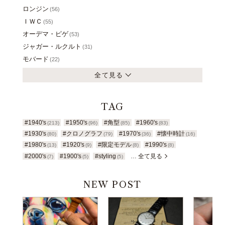
ロンジン
(56)
ＩＷＣ
(55)
オーデマ・ピゲ
(53)
ジャガー・ルクルト
(31)
モバード
(22)
全て見る
TAG
#1940's
#1950's
#角型
#1960's
(213)
(96)
(85)
(83)
#1930's
#クロノグラフ
#1970's
#懐中時計
(80)
(79)
(36)
(16)
#1980's
#1920's
#限定モデル
#1990's
(13)
(9)
(8)
(8)
#2000's
#1900's
#styling
… 全て見る
(7)
(5)
(5)
NEW POST