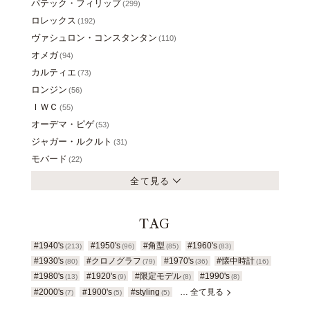
パテック・フィリップ
(299)
ロレックス
(192)
ヴァシュロン・コンスタンタン
(110)
オメガ
(94)
カルティエ
(73)
ロンジン
(56)
ＩＷＣ
(55)
オーデマ・ピゲ
(53)
ジャガー・ルクルト
(31)
モバード
(22)
全て見る
TAG
#1940's
#1950's
#角型
#1960's
(213)
(96)
(85)
(83)
#1930's
#クロノグラフ
#1970's
#懐中時計
(80)
(79)
(36)
(16)
#1980's
#1920's
#限定モデル
#1990's
(13)
(9)
(8)
(8)
#2000's
#1900's
#styling
… 全て見る
(7)
(5)
(5)