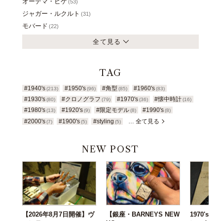
オーデマ・ピゲ
(53)
ジャガー・ルクルト
(31)
モバード
(22)
全て見る
TAG
#1940's
#1950's
#角型
#1960's
(213)
(96)
(85)
(83)
#1930's
#クロノグラフ
#1970's
#懐中時計
(80)
(79)
(36)
(16)
#1980's
#1920's
#限定モデル
#1990's
(13)
(9)
(8)
(8)
#2000's
#1900's
#styling
… 全て見る
(7)
(5)
(5)
NEW POST
【2026年8月7日開催】ヴ
【銀座・BARNEYS NEW
1970's