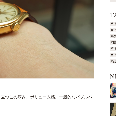
T
#1
#1
#
#
#1
#1
#st
N
き立つこの厚み、ボリューム感。一般的なバブルバ