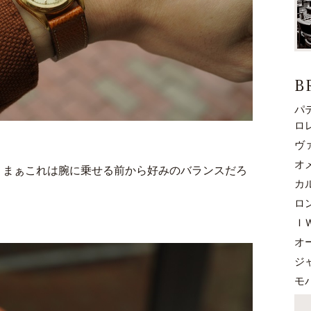
B
パ
ロ
ヴ
オ
、まぁこれは腕に乗せる前から好みのバランスだろ
カ
。
ロ
Ｉ
オ
ジ
モ