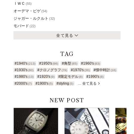
ＩＷＣ
(55)
オーデマ・ピゲ
(54)
ジャガー・ルクルト
(32)
モバード
(22)
全て見る
TAG
#1940's
#1950's
#角型
#1960's
(213)
(96)
(85)
(83)
#1930's
#クロノグラフ
#1970's
#懐中時計
(80)
(79)
(36)
(16)
#1980's
#1920's
#限定モデル
#1990's
(13)
(9)
(8)
(8)
#2000's
#1900's
#styling
… 全て見る
(7)
(5)
(5)
NEW POST