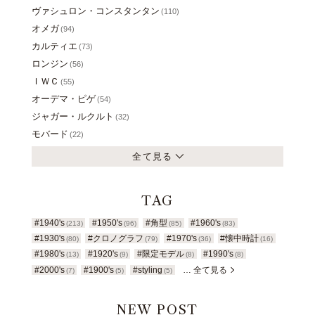
ヴァシュロン・コンスタンタン
(110)
オメガ
(94)
カルティエ
(73)
ロンジン
(56)
ＩＷＣ
(55)
オーデマ・ピゲ
(54)
ジャガー・ルクルト
(32)
モバード
(22)
全て見る
TAG
#1940's
#1950's
#角型
#1960's
(213)
(96)
(85)
(83)
#1930's
#クロノグラフ
#1970's
#懐中時計
(80)
(79)
(36)
(16)
#1980's
#1920's
#限定モデル
#1990's
(13)
(9)
(8)
(8)
#2000's
#1900's
#styling
… 全て見る
(7)
(5)
(5)
NEW POST