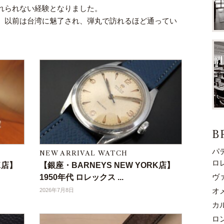
れられない経験となりました。
。以前は台湾に魅了され、弾丸で訪れるほど通ってい
B
パ
NEW ARRIVAL WATCH
ロ
K店】
【銀座・BARNEYS NEW YORK店】
ヴ
1950年代 ロレックス ...
オ
2026年7月8日
カ
ロ