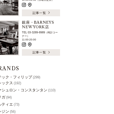
記事一覧
銀座・BARNEYS
NEW YORK店
TEL 03-3289-8989
（時計コー
ナー）
11:00-20:00
記事一覧
RANDS
テック・フィリップ
(299)
レックス
(192)
ァシュロン・コンスタンタン
(110)
メガ
(94)
ルティエ
(73)
ンジン
(56)