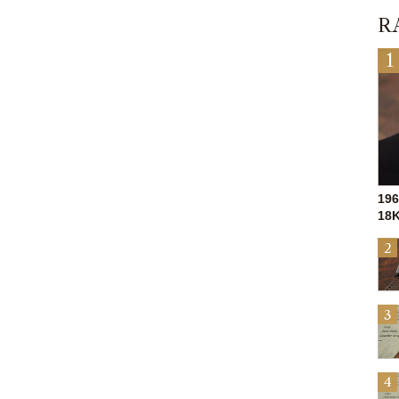
R
19
18K