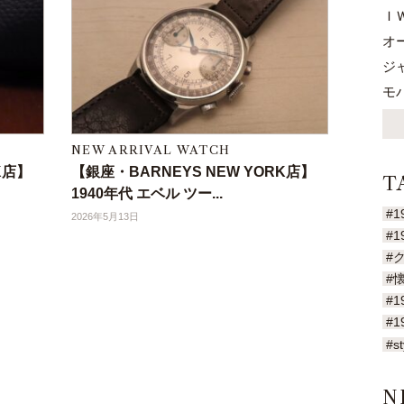
Ｉ
オ
ジ
モ
NEW ARRIVAL WATCH
K店】
【銀座・BARNEYS NEW YORK店】
T
1940年代 エベル ツー...
#1
2026年5月13日
#1
#
#
#1
#1
#st
N