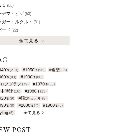
ＷＣ
(55)
ーデマ・ピゲ
(53)
ャガー・ルクルト
(31)
バード
(22)
全て見る
AG
940's
#1950's
#角型
(213)
(96)
(85)
960's
#1930's
(83)
(80)
クロノグラフ
#1970's
(79)
(36)
懐中時計
#1980's
(16)
(13)
920's
#限定モデル
(9)
(8)
990's
#2000's
#1900's
(8)
(7)
(5)
yling
… 全て見る
(5)
EW POST