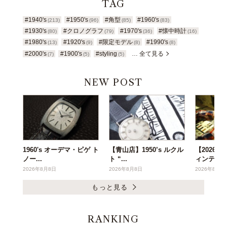
TAG
#1940's
#1950's
#角型
#1960's
(213)
(96)
(85)
(83)
#1930's
#クロノグラフ
#1970's
#懐中時計
(80)
(79)
(36)
(16)
#1980's
#1920's
#限定モデル
#1990's
(13)
(9)
(8)
(8)
#2000's
#1900's
#styling
… 全て見る
(7)
(5)
(5)
NEW POST
1960's オーデマ・ピゲ ト
【青山店】1950’s ルクル
【2026年
ノー...
ト “...
ィンテー..
2026年8月8日
2026年8月8日
2026年8月6
もっと見る
RANKING