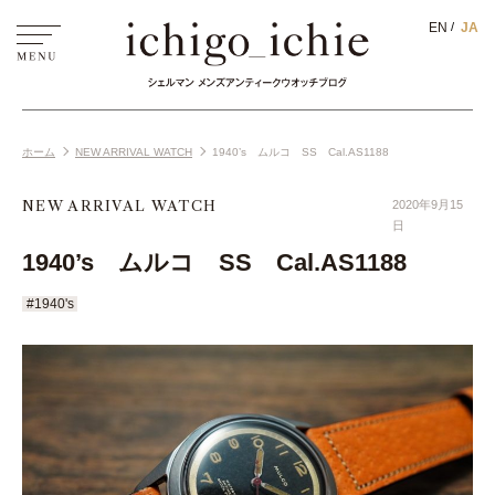
EN
JA
ホーム
NEW ARRIVAL WATCH
1940’s ムルコ SS Cal.AS1188
NEW ARRIVAL WATCH
2020年9月15
日
1940’s ムルコ SS Cal.AS1188
#1940's