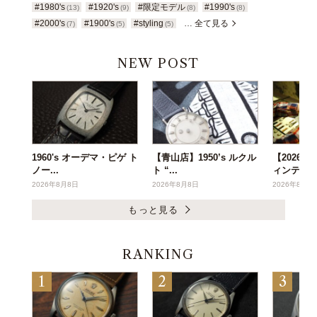
#1980's
#1920's
#限定モデル
#1990's
(13)
(9)
(8)
(8)
#2000's
#1900's
#styling
… 全て見る
(7)
(5)
(5)
NEW POST
1960's オーデマ・ピゲ ト
【青山店】1950’s ルクル
【2026年
ノー...
ト “...
ィンテー..
2026年8月8日
2026年8月8日
2026年8月6
もっと見る
RANKING