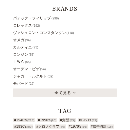
BRANDS
パテック・フィリップ
(299)
ロレックス
(192)
ヴァシュロン・コンスタンタン
(110)
オメガ
(94)
カルティエ
(73)
ロンジン
(56)
ＩＷＣ
(55)
オーデマ・ピゲ
(54)
ジャガー・ルクルト
(32)
モバード
(22)
全て見る
TAG
#1940's
#1950's
#角型
#1960's
(213)
(96)
(85)
(83)
#1930's
#クロノグラフ
#1970's
#懐中時計
(80)
(79)
(36)
(16)