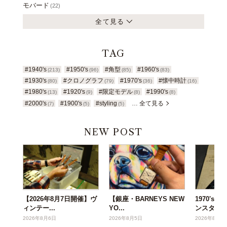
モバード
(22)
全て見る
TAG
#1940's
#1950's
#角型
#1960's
(213)
(96)
(85)
(83)
#1930's
#クロノグラフ
#1970's
#懐中時計
(80)
(79)
(36)
(16)
#1980's
#1920's
#限定モデル
#1990's
(13)
(9)
(8)
(8)
#2000's
#1900's
#styling
… 全て見る
(7)
(5)
(5)
NEW POST
【2026年8月7日開催】ヴ
【銀座・BARNEYS NEW
1970's
ィンテー...
YO...
ンスタ...
2026年8月6日
2026年8月5日
2026年8月3