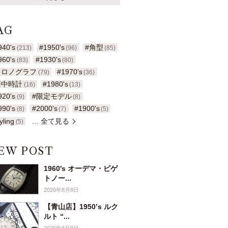
AG
940's
#1950's
#角型
(213)
(96)
(85)
960's
#1930's
(83)
(80)
クロノグラフ
#1970's
(79)
(36)
懐中時計
#1980's
(16)
(13)
920's
#限定モデル
(9)
(8)
990's
#2000's
#1900's
(8)
(7)
(5)
yling
… 全て見る
(5)
EW POST
1960's オーデマ・ピゲ
トノー...
2026年8月8日
【青山店】1950’s ルク
ルト “...
2026年8月8日