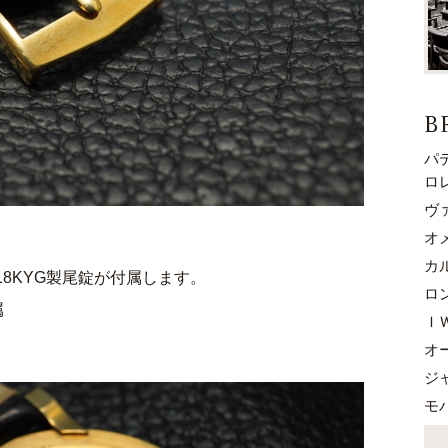
B
パ
ロ
ヴ
オ
カ
8KYG製尾錠が付属します。
ロ
属
Ｉ
オ
ジ
モ