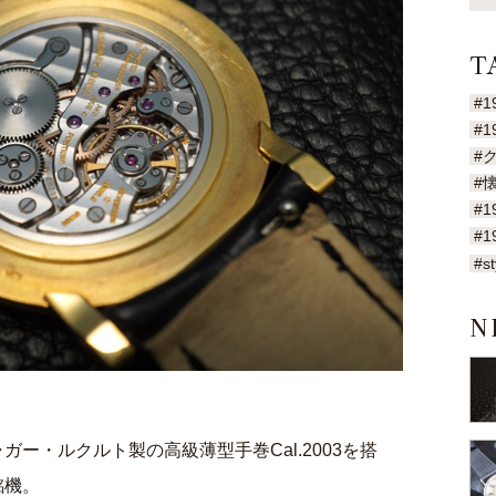
T
#1
#1
#
#
#1
#1
#st
N
ー・ルクルト製の高級薄型手巻Cal.2003を搭
銘機。