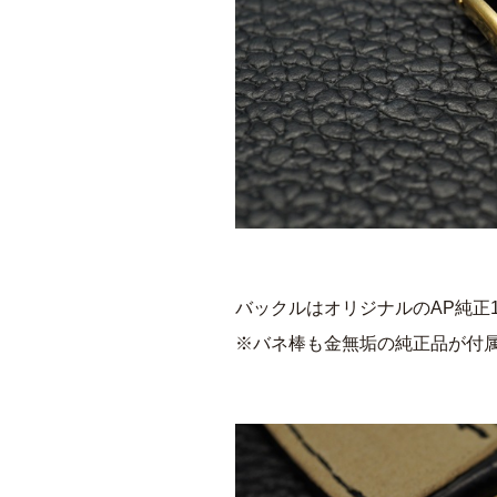
バックルはオリジナルのAP純正1
※バネ棒も金無垢の純正品が付