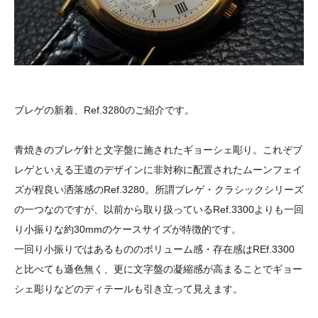
ブレゲの新着、Ref.3280のご紹介です。
青焼きのブレゲ針と文字盤に施されたギョーシェ彫り。これぞブ
レゲといえる王道のデザインに非対称に配置されたムーンフェイ
ズが程良い洒落感のRef.3280。所謂ブレゲ・クラシックシリーズ
の一つなのですが、以前から取り扱っているRef.3300よりも一回
り小振りな約30mmのケースサイズが特徴的です。
一回り小振りではあるもののボリューム感・存在感はREf.3300
と比べても遜色無く、更に文字盤の凝縮感が高まることでギョー
シェ彫りなどのディテールも引き立って見えます。