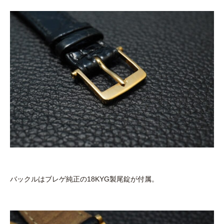
バックルはブレゲ純正の18KYG製尾錠が付属。