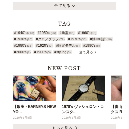
全て見る
TAG
#1940's
#1950's
#角型
#1960's
(213)
(96)
(85)
(83)
#1930's
#クロノグラフ
#1970's
#懐中時計
(80)
(79)
(36)
(16)
#1980's
#1920's
#限定モデル
#1990's
(13)
(9)
(8)
(8)
#2000's
#1900's
#styling
… 全て見る
(7)
(5)
(5)
NEW POST
【銀座・BARNEYS NEW
1970's ヴァシュロン・コ
【青山店】1
YO...
ンスタ...
クス R...
2026年8月5日
2026年8月3日
2026年8月3
もっと見る