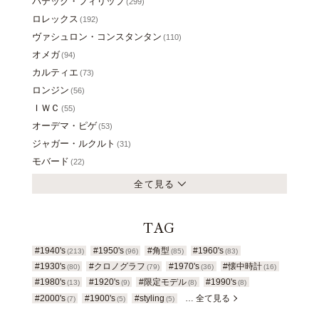
パテック・フィリップ
(299)
ロレックス
(192)
ヴァシュロン・コンスタンタン
(110)
オメガ
(94)
カルティエ
(73)
ロンジン
(56)
ＩＷＣ
(55)
オーデマ・ピゲ
(53)
ジャガー・ルクルト
(31)
モバード
(22)
全て見る
TAG
#1940's
#1950's
#角型
#1960's
(213)
(96)
(85)
(83)
#1930's
#クロノグラフ
#1970's
#懐中時計
(80)
(79)
(36)
(16)
#1980's
#1920's
#限定モデル
#1990's
(13)
(9)
(8)
(8)
#2000's
#1900's
#styling
… 全て見る
(7)
(5)
(5)