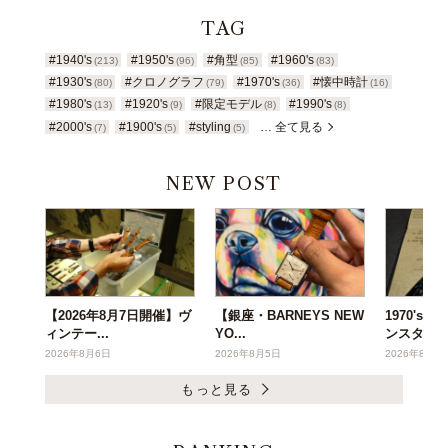
TAG
#1940's
#1950's
#角型
#1960's
(213)
(96)
(85)
(83)
#1930's
#クロノグラフ
#1970's
#懐中時計
(80)
(79)
(36)
(16)
#1980's
#1920's
#限定モデル
#1990's
(13)
(9)
(8)
(8)
#2000's
#1900's
#styling
… 全て見る
(7)
(5)
(5)
NEW POST
【2026年8月7日開催】ヴ
【銀座・BARNEYS NEW
1970's
ィンテー...
YO...
ンスタ...
2026年8月6日
2026年8月5日
2026年8月3
もっと見る