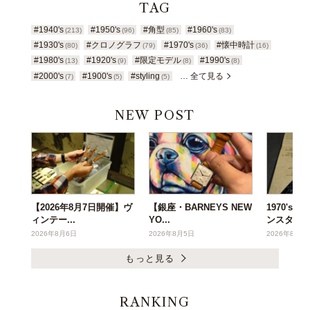
TAG
#1940's
#1950's
#角型
#1960's
(213)
(96)
(85)
(83)
#1930's
#クロノグラフ
#1970's
#懐中時計
(80)
(79)
(36)
(16)
#1980's
#1920's
#限定モデル
#1990's
(13)
(9)
(8)
(8)
#2000's
#1900's
#styling
… 全て見る
(7)
(5)
(5)
NEW POST
【2026年8月7日開催】ヴ
【銀座・BARNEYS NEW
1970's
ィンテー...
YO...
ンスタ...
2026年8月6日
2026年8月5日
2026年8月3
もっと見る
RANKING