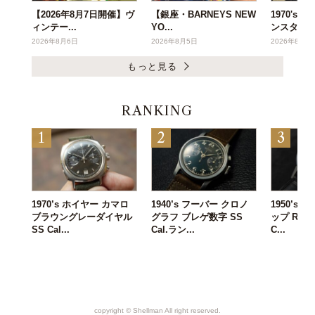
【2026年8月7日開催】ヴ
【銀座・BARNEYS NEW
1970's
ィンテー...
YO...
ンスタ...
2026年8月6日
2026年8月5日
2026年8月3
もっと見る
RANKING
1970’s ホイヤー カマロ
1940’s フーバー クロノ
1950’s
ブラウングレーダイヤル
グラフ ブレゲ数字 SS
ップ Ref.3
SS Cal...
Cal.ラン...
C...
copyright ©︎ Shellman All right reserved.