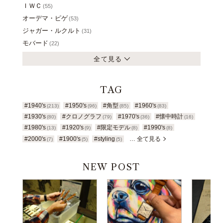
ＩＷＣ
(55)
オーデマ・ピゲ
(53)
ジャガー・ルクルト
(31)
モバード
(22)
全て見る
TAG
#1940's
#1950's
#角型
#1960's
(213)
(96)
(85)
(83)
#1930's
#クロノグラフ
#1970's
#懐中時計
(80)
(79)
(36)
(16)
#1980's
#1920's
#限定モデル
#1990's
(13)
(9)
(8)
(8)
#2000's
#1900's
#styling
… 全て見る
(7)
(5)
(5)
NEW POST